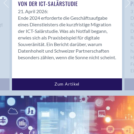
Bern 15
VON DER ICT-SALÄRSTUDIE
P
Bern 22
21. April 2026:
3
Ende 2024 erforderte die Geschäftsaufgabe
D
Bern 65
gt
eines Dienstleisters die kurzfristige Migration
f
Bern 9
der ICT-Salärstudie. Was als Notfall begann,
D
Bern-Zollikofen
erwies sich als Praxisbeispiel für digitale
R
Biel/Bienne
Souveränität. Ein Bericht darüber, warum
C
Datenhoheit und Schweizer Partnerschaften
h
Binningen
besonders zählen, wenn die Sonne nicht scheint.
H
Bolligen
F
Bonaduz
E
Bonstetten
Bottighofen
Zum Artikel
Bremgarten bei Bern
Brig
Brig-Glis
Bronschhofen
Brugg
Brugg AG