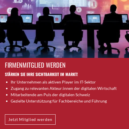
Brütten
Bubendorf
Bubikon
Buchs (SG)
Burgdorf
Bäretswil
Bülach
Cazis
FIRMENMITGLIED WERDEN
Cham
STÄRKEN SIE IHRE SICHTBARKEIT IM MARKT!
Chur
Ihr Unternehmen als aktiven Player im IT-Sektor
Crissier
Zugang zu relevanten Akteur:innen der digitalen Wirtschaft
Davos Platz
Mitarbeitende am Puls der digitalen Schweiz
Davos Platz 1
Gezielte Unterstützung für Fachbereiche und Führung
Dierikon
Dietikon
Jetzt Mitglied werden
Dietlikon