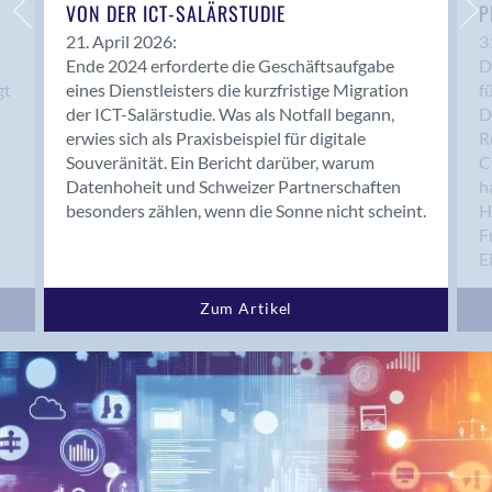
Bern 15
VON DER ICT-SALÄRSTUDIE
P
Bern 22
21. April 2026:
3
Ende 2024 erforderte die Geschäftsaufgabe
D
Bern 65
gt
eines Dienstleisters die kurzfristige Migration
f
Bern 9
der ICT-Salärstudie. Was als Notfall begann,
D
Bern-Zollikofen
erwies sich als Praxisbeispiel für digitale
R
Biel/Bienne
Souveränität. Ein Bericht darüber, warum
C
Datenhoheit und Schweizer Partnerschaften
h
Binningen
besonders zählen, wenn die Sonne nicht scheint.
H
Bolligen
F
Bonaduz
E
Bonstetten
Bottighofen
Zum Artikel
Bremgarten bei Bern
Brig
Brig-Glis
Bronschhofen
Brugg
Brugg AG