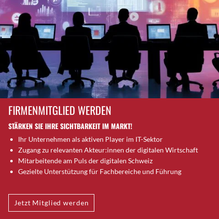
Brütten
Bubendorf
Bubikon
Buchs (SG)
Burgdorf
Bäretswil
Bülach
Cazis
FIRMENMITGLIED WERDEN
Cham
STÄRKEN SIE IHRE SICHTBARKEIT IM MARKT!
Chur
Ihr Unternehmen als aktiven Player im IT-Sektor
Crissier
Zugang zu relevanten Akteur:innen der digitalen Wirtschaft
Davos Platz
Mitarbeitende am Puls der digitalen Schweiz
Davos Platz 1
Gezielte Unterstützung für Fachbereiche und Führung
Dierikon
Dietikon
Jetzt Mitglied werden
Dietlikon