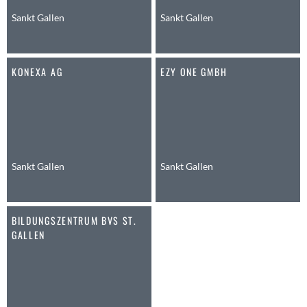
Anwil
Sankt Gallen
Sankt Gallen
Appenzell
Au SG
KONEXA AG
EZY ONE GMBH
Baar
Baden
Balsthal
Balzers
Basel
Bassersdorf
Sankt Gallen
Sankt Gallen
Belp
Bendern
BILDUNGSZENTRUM BVS ST.
Benken (SG)
GALLEN
Bergdietikon
Berlin
Bern
Bern - Liebefeld