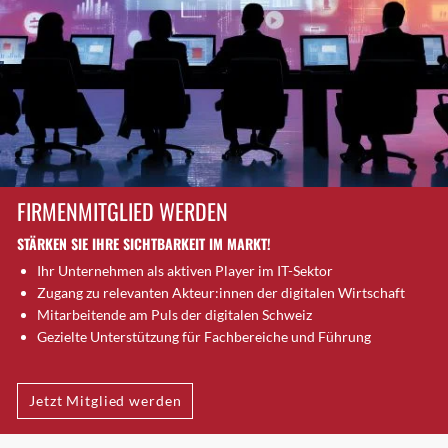
Dietlikon
Dornach
Däniken
Dübendorf
Dübendorf 1
Düdingen
Dürnten
Ebikon
FIRMENMITGLIED WERDEN
Egg b. Zürich
STÄRKEN SIE IHRE SICHTBARKEIT IM MARKT!
Egg bei Zürich
Ihr Unternehmen als aktiven Player im IT-Sektor
Eglisau
Zugang zu relevanten Akteur:innen der digitalen Wirtschaft
Emmen
Mitarbeitende am Puls der digitalen Schweiz
Ennetbaden
Gezielte Unterstützung für Fachbereiche und Führung
Ennetbürgen
Eschenbach SG
Jetzt Mitglied werden
Fahrweid
Farnern