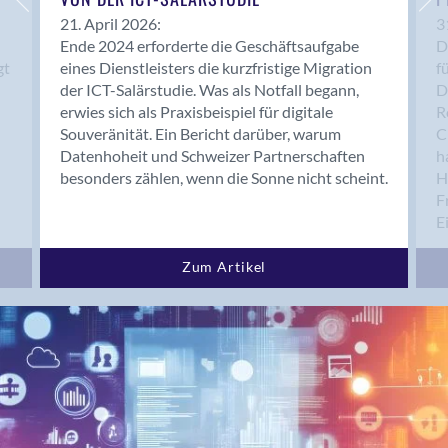
Brugg AG
21. April 2026:
3
Ende 2024 erforderte die Geschäftsaufgabe
D
Brütten
gt
eines Dienstleisters die kurzfristige Migration
f
Bubendorf
der ICT-Salärstudie. Was als Notfall begann,
D
Bubikon
erwies sich als Praxisbeispiel für digitale
R
Buchs (SG)
Souveränität. Ein Bericht darüber, warum
C
Burgdorf
Datenhoheit und Schweizer Partnerschaften
h
besonders zählen, wenn die Sonne nicht scheint.
H
Bäretswil
F
Bülach
E
Cazis
Cham
Zum Artikel
Chur
Crissier
Davos Platz
Davos Platz 1
Dierikon
Dietikon