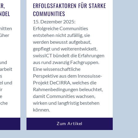
ER,
ERFOLGSFAKTOREN FÜR STARKE
NDEL
COMMUNITIES
15. Dezember 2025:
mitten
Erfolgreiche Communities
rüher
entstehen nicht zufällig, sie
werden bewusst aufgebaut,
gepflegt und weiterentwickelt.
swissICT bündelt die Erfahrungen
und
aus rund zwanzig Fachgruppen.
arbeit
Eine wissenschaftliche
s
Perspektive aus dem Innosuisse-
el und
Projekt DeCIRRA, welches die
ir
Rahmenbedingungen beleuchtet,
re
damit Communities wachsen,
nche
wirken und langfristig bestehen
können.
Zum Artikel