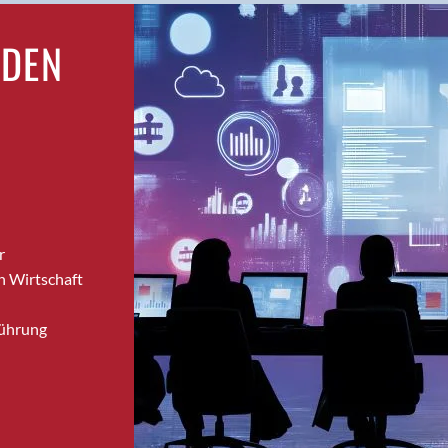
Brugg
RDEN
Brugg AG
Brütten
Bubendorf
Bubikon
Buchs (SG)
Burgdorf
Bäretswil
Bülach
r
Cazis
n Wirtschaft
Cham
Chur
Führung
Crissier
Davos Platz
Davos Platz 1
Dierikon