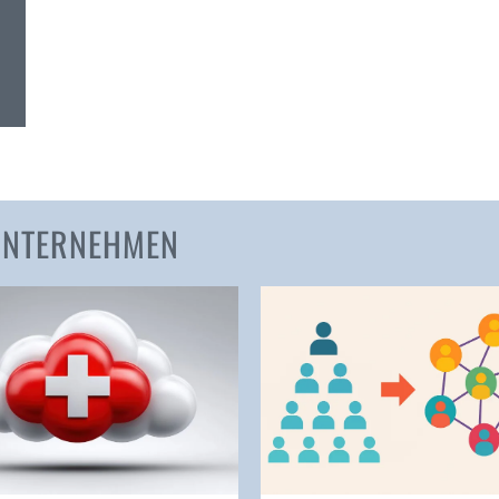
Amden
Andelfingen
Anwil
Appenzell
Au SG
Baar
Baden
 UNTERNEHMEN
Balsthal
Balzers
Basel
Bassersdorf
Belp
Bendern
Benken (SG)
Bergdietikon
Berlin