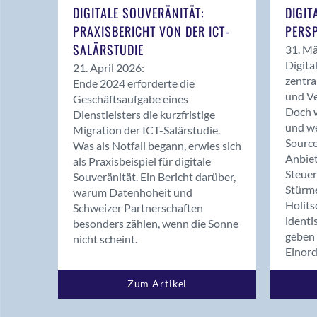
DIGITALE SOUVERÄNITÄT:
DIGIT
PRAXISBERICHT VON DER ICT-
PERSP
SALÄRSTUDIE
31. Mä
Digita
21. April 2026:
zentra
Ende 2024 erforderte die
und Ve
Geschäftsaufgabe eines
Doch w
Dienstleisters die kurzfristige
und we
Migration der ICT-Salärstudie.
Source
Was als Notfall begann, erwies sich
Anbiet
als Praxisbeispiel für digitale
Steue
Souveränität. Ein Bericht darüber,
Stürm
warum Datenhoheit und
Holits
Schweizer Partnerschaften
identi
besonders zählen, wenn die Sonne
geben 
nicht scheint.
Einor
Zum Artikel