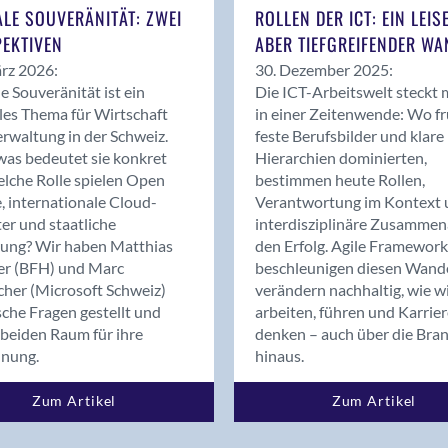
Bern
ALE SOUVERÄNITÄT: ZWEI
ROLLEN DER ICT: EIN LEIS
Bern - Liebefeld
EKTIVEN
ABER TIEFGREIFENDER WA
Bern 15
rz 2026:
30. Dezember 2025:
Bern 22
le Souveränität ist ein
Die ICT-Arbeitswelt steckt 
les Thema für Wirtschaft
in einer Zeitenwende: Wo f
Bern 65
rwaltung in der Schweiz.
feste Berufsbilder und klare
Bern 9
as bedeutet sie konkret
Hierarchien dominierten,
Bern-Zollikofen
lche Rolle spielen Open
bestimmen heute Rollen,
Biel/Bienne
, internationale Cloud-
Verantwortung im Kontext 
er und staatliche
interdisziplinäre Zusammen
Binningen
rung? Wir haben Matthias
den Erfolg. Agile Framework
Bolligen
er (BFH) und Marc
beschleunigen diesen Wand
Bonaduz
cher (Microsoft Schweiz)
verändern nachhaltig, wie w
Bonstetten
sche Fragen gestellt und
arbeiten, führen und Karrie
beiden Raum für ihre
denken – auch über die Bra
Bottighofen
dnung.
hinaus.
Bremgarten bei Bern
Brig
Zum Artikel
Zum Artikel
Brig-Glis
Bronschhofen