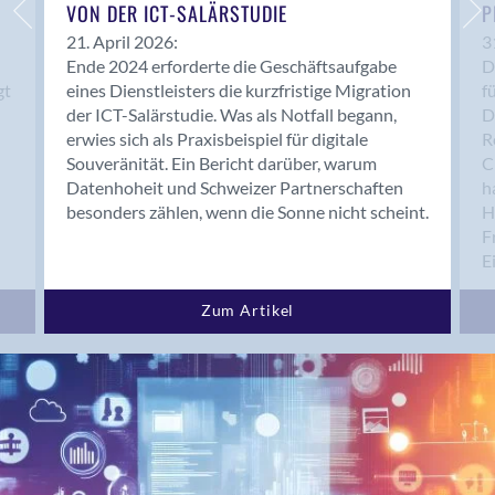
Bern 15
VON DER ICT-SALÄRSTUDIE
P
Bern 22
21. April 2026:
3
Ende 2024 erforderte die Geschäftsaufgabe
D
Bern 65
gt
eines Dienstleisters die kurzfristige Migration
f
Bern 9
der ICT-Salärstudie. Was als Notfall begann,
D
Bern-Zollikofen
erwies sich als Praxisbeispiel für digitale
R
Biel/Bienne
Souveränität. Ein Bericht darüber, warum
C
Datenhoheit und Schweizer Partnerschaften
h
Binningen
besonders zählen, wenn die Sonne nicht scheint.
H
Bolligen
F
Bonaduz
E
Bonstetten
Bottighofen
Zum Artikel
Bremgarten bei Bern
Brig
Brig-Glis
Bronschhofen
Brugg
Brugg AG