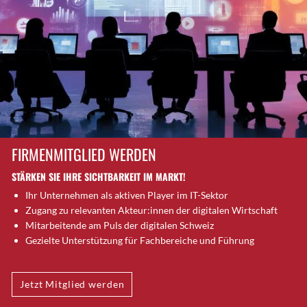
Brütten
Bubendorf
Bubikon
Buchs (SG)
Burgdorf
Bäretswil
Bülach
Cazis
FIRMENMITGLIED WERDEN
Cham
STÄRKEN SIE IHRE SICHTBARKEIT IM MARKT!
Chur
Ihr Unternehmen als aktiven Player im IT-Sektor
Crissier
Zugang zu relevanten Akteur:innen der digitalen Wirtschaft
Davos Platz
Mitarbeitende am Puls der digitalen Schweiz
Davos Platz 1
Gezielte Unterstützung für Fachbereiche und Führung
Dierikon
Dietikon
Jetzt Mitglied werden
Dietlikon