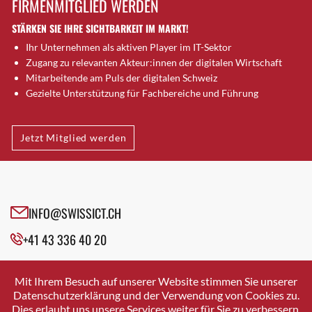
FIRMENMITGLIED WERDEN
Brütten
STÄRKEN SIE IHRE SICHTBARKEIT IM MARKT!
Bubendorf
Ihr Unternehmen als aktiven Player im IT-Sektor
Bubikon
Zugang zu relevanten Akteur:innen der digitalen Wirtschaft
Buchs (SG)
Mitarbeitende am Puls der digitalen Schweiz
Burgdorf
Gezielte Unterstützung für Fachbereiche und Führung
Bäretswil
Bülach
Jetzt Mitglied werden
Cazis
Cham
Chur
Crissier
INFO@SWISSICT.CH
Davos Platz
+41 43 336 40 20
Davos Platz 1
Dierikon
SWISSICT
VULKANSTRASSE 120
Dietikon
Mit Ihrem Besuch auf unserer Website stimmen Sie unserer
8048 ZURICH
Datenschutzerklärung und der Verwendung von Cookies zu.
Dietlikon
Dies erlaubt uns unsere Services weiter für Sie zu verbessern.