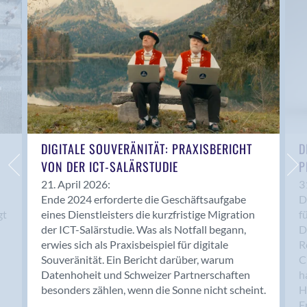
Anwil
Appenzell
Au SG
Baar
Baden
Balsthal
Balzers
Basel
DIGITALE SOUVERÄNITÄT: PRAXISBERICHT
D
VON DER ICT-SALÄRSTUDIE
P
Bassersdorf
Belp
21. April 2026:
3
Ende 2024 erforderte die Geschäftsaufgabe
D
Bendern
gt
eines Dienstleisters die kurzfristige Migration
f
Benken (SG)
der ICT-Salärstudie. Was als Notfall begann,
D
Bergdietikon
erwies sich als Praxisbeispiel für digitale
R
Berlin
Souveränität. Ein Bericht darüber, warum
C
Datenhoheit und Schweizer Partnerschaften
h
Bern
besonders zählen, wenn die Sonne nicht scheint.
H
Bern - Liebefeld
F