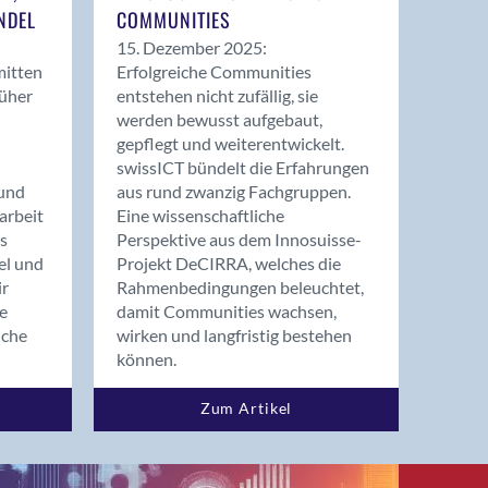
NDEL
COMMUNITIES
15. Dezember 2025:
mitten
Erfolgreiche Communities
rüher
entstehen nicht zufällig, sie
werden bewusst aufgebaut,
gepflegt und weiterentwickelt.
swissICT bündelt die Erfahrungen
und
aus rund zwanzig Fachgruppen.
arbeit
Eine wissenschaftliche
s
Perspektive aus dem Innosuisse-
el und
Projekt DeCIRRA, welches die
ir
Rahmenbedingungen beleuchtet,
re
damit Communities wachsen,
nche
wirken und langfristig bestehen
können.
Zum Artikel