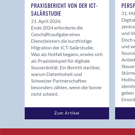
PRAXISBERICHT VON DER ICT-
PERSP
SALÄRSTUDIE
31. Mä
Digita
21. April 2026:
zentra
Ende 2024 erforderte die
und Ve
Geschäftsaufgabe eines
Doch w
Dienstleisters die kurzfristige
und we
Migration der ICT-Salärstudie.
Source
Was als Notfall begann, erwies sich
Anbiet
als Praxisbeispiel für digitale
Steue
Souveränität. Ein Bericht darüber,
Stürm
warum Datenhoheit und
Holits
Schweizer Partnerschaften
identi
besonders zählen, wenn die Sonne
geben 
nicht scheint.
Einor
Zum Artikel