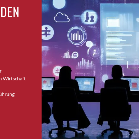
Dietikon
RDEN
Dietlikon
Dornach
Däniken
Dübendorf
Dübendorf 1
Düdingen
Dürnten
Ebikon
r
Egg b. Zürich
n Wirtschaft
Egg bei Zürich
Führung
Eglisau
Emmen
Ennetbaden
Ennetbürgen
Eschenbach SG
Fahrweid