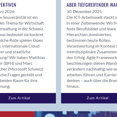
EKTIVEN
ABER TIEFGREIFENDER WA
Brugg
rz 2026:
30. Dezember 2025:
Brugg AG
le Souveränität ist ein
Die ICT-Arbeitswelt steckt 
Brütten
les Thema für Wirtschaft
in einer Zeitenwende: Wo f
Bubendorf
rwaltung in der Schweiz.
feste Berufsbilder und klare
Bubikon
as bedeutet sie konkret
Hierarchien dominierten,
lche Rolle spielen Open
bestimmen heute Rollen,
Buchs (SG)
, internationale Cloud-
Verantwortung im Kontext 
Burgdorf
er und staatliche
interdisziplinäre Zusammen
Bäretswil
rung? Wir haben Matthias
den Erfolg. Agile Framework
Bülach
er (BFH) und Marc
beschleunigen diesen Wand
cher (Microsoft Schweiz)
verändern nachhaltig, wie w
Cazis
sche Fragen gestellt und
arbeiten, führen und Karrie
Cham
beiden Raum für ihre
denken – auch über die Bra
Chur
dnung.
hinaus.
Crissier
Davos Platz
Zum Artikel
Zum Artikel
Davos Platz 1
Dierikon