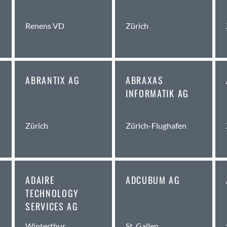
Amden
Renens VD
Zürich
Andelfingen
Anwil
Appenzell
Au SG
ABRANTIX AG
ABRAXAS
Baar
INFORMATIK AG
Baden
Balsthal
Balzers
Zürich
Zürich-Flughafen
Basel
Bassersdorf
Belp
Bendern
G
ADAIRE
ADCUBUM AG
Benken (SG)
TECHNOLOGY
SERVICES AG
Bergdietikon
Berlin
St. Gallen
Winterthur