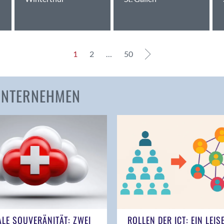
Bern
Bern - Liebefeld
Bern 15
Bern 22
1
2
…
50
Bern 65
Bern 9
Bern-Zollikofen
 UNTERNEHMEN
Biel/Bienne
Binningen
Bolligen
Bonaduz
Bonstetten
Bottighofen
Bremgarten bei Bern
Brig
Brig-Glis
ALE SOUVERÄNITÄT: ZWEI
ROLLEN DER ICT: EIN LEIS
Bronschhofen