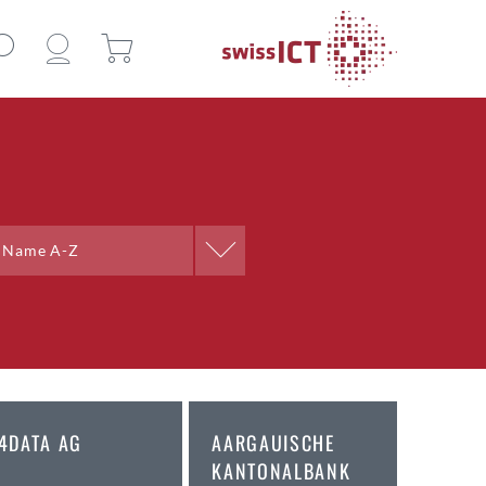
Sortieren nach
Name A-Z
Name A-Z
Name Z-A
Ort A-Z
Ort Z-A
4DATA AG
AARGAUISCHE
KANTONALBANK