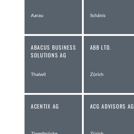
Aarau
Schänis
ABACUS BUSINESS
ABB LTD.
SOLUTIONS AG
Thalwil
Zürich
ACENTIX AG
ACG ADVISORS A
Ziegelbrücke
Zürich