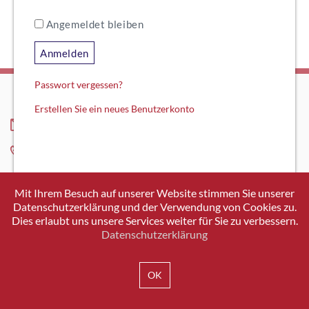
Angemeldet bleiben
Anmelden
Passwort vergessen?
Erstellen Sie ein neues Benutzerkonto
INFO@SWISSICT.CH
+41 43 336 40 20
SWISSICT
VULKANSTRASSE 120
Mit Ihrem Besuch auf unserer Website stimmen Sie unserer
8048 ZURICH
Datenschutzerklärung und der Verwendung von Cookies zu.
Dies erlaubt uns unsere Services weiter für Sie zu verbessern.
Datenschutzerklärung
IMPRESSUM
DATENSCHUTZ
AGB
OK