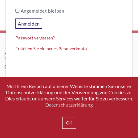
Angemeldet bleiben
Anmelden
Passwort vergessen?
Erstellen Sie ein neues Benutzerkonto
INFO@SWISSICT.CH
+41 43 336 40 20
SWISSICT
VULKANSTRASSE 120
Mit Ihrem Besuch auf unserer Website stimmen Sie unserer
8048 ZURICH
Datenschutzerklärung und der Verwendung von Cookies zu.
Dies erlaubt uns unsere Services weiter für Sie zu verbessern.
Datenschutzerklärung
IMPRESSUM
DATENSCHUTZ
AGB
OK