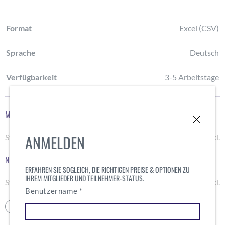
Format
Excel (CSV)
Sprache
Deutsch
Verfügbarkeit
3-5 Arbeitstage
MITGLIED
ANMELDEN
Stk. Preis
CHF
3'500.00
MwSt. inkl.
NICHT-MITGLIED
ERFAHREN SIE SOGLEICH, DIE RICHTIGEN PREISE & OPTIONEN ZU
IHREM MITGLIEDER UND TEILNEHMER-STATUS.
Stk. Preis
CHF
5'000.00
MwSt. inkl.
Erforderlich
Benutzername
*