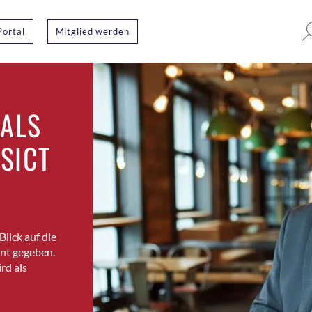
Portal
Mitglied werden
 ALS
SICT
lick auf die
nt gegeben.
rd als