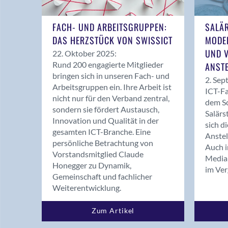
FACH- UND ARBEITSGRUPPEN:
SALÄR
DAS HERZSTÜCK VON SWISSICT
MODE
UND V
22. Oktober 2025:
Rund 200 engagierte Mitglieder
ANST
bringen sich in unseren Fach- und
2. Sep
Arbeitsgruppen ein. Ihre Arbeit ist
ICT-Fa
nicht nur für den Verband zentral,
dem Sc
sondern sie fördert Austausch,
Salärs
Innovation und Qualität in der
sich d
gesamten ICT-Branche. Eine
Anstel
persönliche Betrachtung von
Auch i
Vorstandsmitglied Claude
Median
Honegger zu Dynamik,
im Ver
Gemeinschaft und fachlicher
Weiterentwicklung.
Zum Artikel