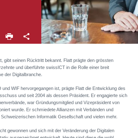
t
, gibt seinen Rücktritt bekannt. Flatt prägte den grössten
hnte und überführte swissICT in die Rolle einer breit
me der Digitalbranche.
 und WIF hervorgegangen ist, prägte Flatt die Entwicklung des
usschuss und seit 2004 als dessen Präsident. Er engagierte sich
enverbände, war Gründungsmitglied und Vizepräsident von
sioniert wurde. Er schmiedete Allianzen mit Verbänden und
 Schweizerischen Informatik Gesellschaft und vielen mehr.
ht gewonnen und sich mit der Veränderung der Digitalen
tativ ausgezeichnet entwickelt. Heute sind diese die wohl