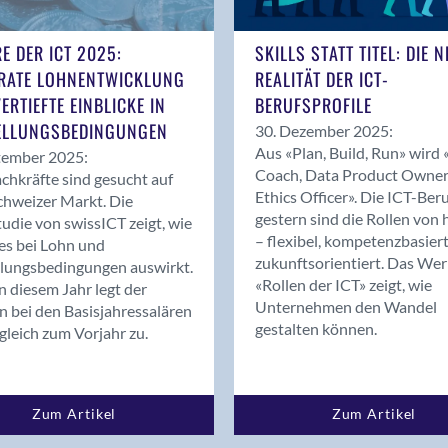
E DER ICT 2025:
SKILLS STATT TITEL: DIE 
RATE LOHNENTWICKLUNG
REALITÄT DER ICT-
ERTIEFTE EINBLICKE IN
BERUFSPROFILE
ELLUNGSBEDINGUNGEN
30. Dezember 2025:
Aus «Plan, Build, Run» wird 
tember 2025:
Coach, Data Product Owner,
chkräfte sind gesucht auf
Ethics Officer». Die ICT-Ber
hweizer Markt. Die
gestern sind die Rollen von 
tudie von swissICT zeigt, wie
– flexibel, kompetenzbasier
ies bei Lohn und
zukunftsorientiert. Das Wer
lungsbedingungen auswirkt.
«Rollen der ICT» zeigt, wie
n diesem Jahr legt der
Unternehmen den Wandel
 bei den Basisjahressalären
gestalten können.
gleich zum Vorjahr zu.
Zum Artikel
Zum Artikel