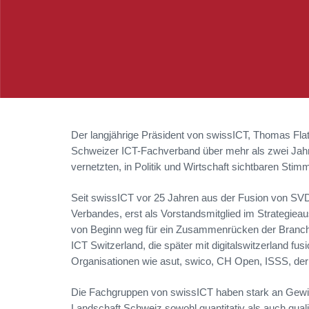
Der langjährige Präsident von swissICT,
Thomas Flat
Schweizer ICT-Fachverband über mehr als zwei Jahrze
vernetzten, in Politik und Wirtschaft sichtbaren Stim
Seit swissICT vor 25 Jahren aus der Fusion von SVD
Verbandes, erst als Vorstandsmitglied im Strategiea
von Beginn weg für ein Zusammenrücken der Branch
ICT Switzerland, die später mit digitalswitzerland fu
Organisationen wie asut, swico, CH Open, ISSS, der
Die Fachgruppen von swissICT haben stark an Gewic
Landschaft Schweiz sowohl quantitativ als auch quali