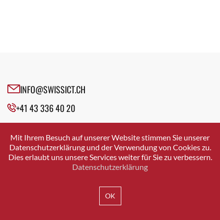
INFO@SWISSICT.CH
+41 43 336 40 20
SWISSICT
VULKANSTRASSE 120
Mit Ihrem Besuch auf unserer Website stimmen Sie unserer
8048 ZURICH
Datenschutzerklärung und der Verwendung von Cookies zu.
Dies erlaubt uns unsere Services weiter für Sie zu verbessern.
Datenschutzerklärung
IMPRESSUM
DATENSCHUTZ
AGB
OK