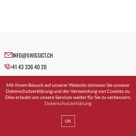
INFO@SWISSICT.CH
+41 43 336 40 20
SWISSICT
VULKANSTRASSE 120
Mit Ihrem Besuch auf unserer Website stimmen Sie unserer
8048 ZURICH
Datenschutzerklärung und der Verwendung von Cookies zu.
Dies erlaubt uns unsere Services weiter für Sie zu verbessern.
Datenschutzerklärung
IMPRESSUM
DATENSCHUTZ
AGB
OK