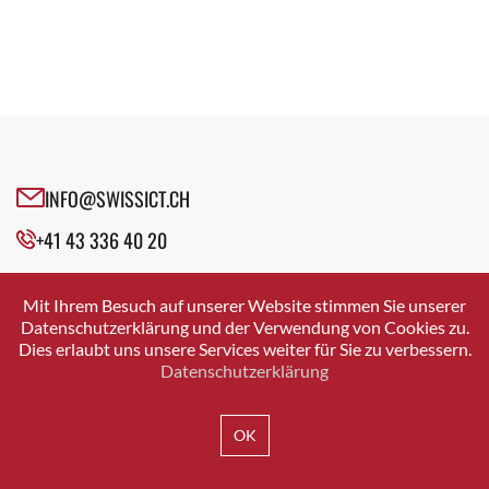
INFO@SWISSICT.CH
+41 43 336 40 20
SWISSICT
VULKANSTRASSE 120
Mit Ihrem Besuch auf unserer Website stimmen Sie unserer
8048 ZURICH
Datenschutzerklärung und der Verwendung von Cookies zu.
Dies erlaubt uns unsere Services weiter für Sie zu verbessern.
Datenschutzerklärung
IMPRESSUM
DATENSCHUTZ
AGB
OK