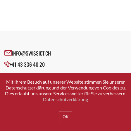
INFO@SWISSICT.CH
+41 43 336 40 20
SWISSICT
VULKANSTRASSE 120
Mit Ihrem Besuch auf unserer Website stimmen Sie unserer
8048 ZURICH
Datenschutzerklärung und der Verwendung von Cookies zu.
Dies erlaubt uns unsere Services weiter für Sie zu verbessern.
Datenschutzerklärung
IMPRESSUM
DATENSCHUTZ
AGB
OK