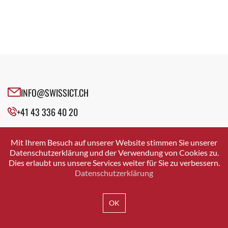
INFO@SWISSICT.CH
+41 43 336 40 20
SWISSICT
VULKANSTRASSE 120
Mit Ihrem Besuch auf unserer Website stimmen Sie unserer
8048 ZURICH
Datenschutzerklärung und der Verwendung von Cookies zu.
Dies erlaubt uns unsere Services weiter für Sie zu verbessern.
Datenschutzerklärung
IMPRESSUM
DATENSCHUTZ
AGB
OK