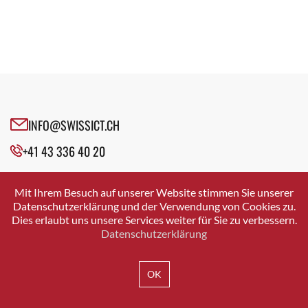
INFO@SWISSICT.CH
+41 43 336 40 20
SWISSICT
VULKANSTRASSE 120
Mit Ihrem Besuch auf unserer Website stimmen Sie unserer
8048 ZURICH
Datenschutzerklärung und der Verwendung von Cookies zu.
Dies erlaubt uns unsere Services weiter für Sie zu verbessern.
Datenschutzerklärung
IMPRESSUM
DATENSCHUTZ
AGB
OK