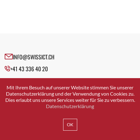
INFO@SWISSICT.CH
+41 43 336 40 20
SWISSICT
VULKANSTRASSE 120
Mit Ihrem Besuch auf unserer Website stimmen Sie unserer
8048 ZURICH
Datenschutzerklärung und der Verwendung von Cookies zu.
Dies erlaubt uns unsere Services weiter für Sie zu verbessern.
Datenschutzerklärung
IMPRESSUM
DATENSCHUTZ
AGB
OK