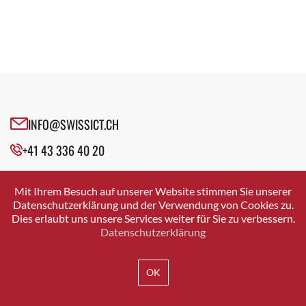
INFO@SWISSICT.CH
+41 43 336 40 20
SWISSICT
VULKANSTRASSE 120
Mit Ihrem Besuch auf unserer Website stimmen Sie unserer
8048 ZURICH
Datenschutzerklärung und der Verwendung von Cookies zu.
Dies erlaubt uns unsere Services weiter für Sie zu verbessern.
Datenschutzerklärung
IMPRESSUM
DATENSCHUTZ
AGB
OK