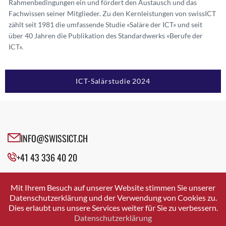
Rahmenbedingungen ein und fördert den Austausch und das
Fachwissen seiner Mitglieder. Zu den Kernleistungen von swissICT
zählt seit 1981 die umfassende Studie «Saläre der ICT» und seit
über 40 Jahren die Publikation des Standardwerks «Berufe der
ICT».
ICT-Salärstudie 2024
INFO@SWISSICT.CH
+41 43 336 40 20
SWISSICT
VULKANSTRASSE 120
Mit Ihrem Besuch auf unserer Website stimmen Sie unserer
8048 ZURICH
Datenschutzerklärung und der Verwendung von Cookies zu.
Dies erlaubt uns unsere Services weiter für Sie zu verbessern.
Datenschutzerklärung