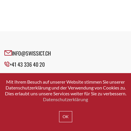
INFO@SWISSICT.CH
+41 43 336 40 20
SWISSICT
VULKANSTRASSE 120
Mit Ihrem Besuch auf unserer Website stimmen Sie unserer
8048 ZURICH
Datenschutzerklärung und der Verwendung von Cookies zu.
Dies erlaubt uns unsere Services weiter für Sie zu verbessern.
Datenschutzerklärung
IMPRESSUM
DATENSCHUTZ
AGB
OK