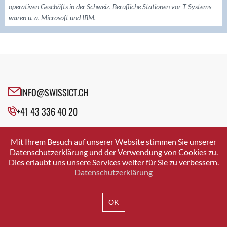
operativen Geschäfts in der Schweiz. Berufliche Stationen vor T-Systems
waren u. a. Microsoft und IBM.
INFO@SWISSICT.CH
+41 43 336 40 20
SWISSICT
VULKANSTRASSE 120
Mit Ihrem Besuch auf unserer Website stimmen Sie unserer
8048 ZURICH
Datenschutzerklärung und der Verwendung von Cookies zu.
Dies erlaubt uns unsere Services weiter für Sie zu verbessern.
Datenschutzerklärung
IMPRESSUM
DATENSCHUTZ
AGB
OK