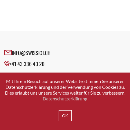
INFO@SWISSICT.CH
+41 43 336 40 20
SWISSICT
VULKANSTRASSE 120
Mit Ihrem Besuch auf unserer Website stimmen Sie unserer
8048 ZURICH
Datenschutzerklärung und der Verwendung von Cookies zu.
Dies erlaubt uns unsere Services weiter für Sie zu verbessern.
Datenschutzerklärung
IMPRESSUM
DATENSCHUTZ
AGB
OK