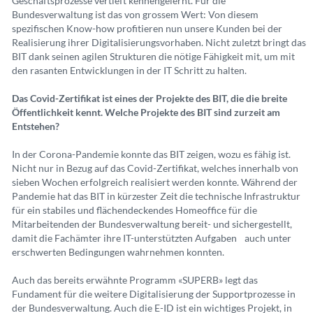
Geschäftsprozesse vertieft kennengelernt. Für die
Bundesverwaltung ist das von grossem Wert: Von diesem
spezifischen Know-how profitieren nun unsere Kunden bei der
Realisierung ihrer Digitalisierungsvorhaben. Nicht zuletzt bringt das
BIT dank seinen agilen Strukturen die nötige Fähigkeit mit, um mit
den rasanten Entwicklungen in der IT Schritt zu halten.
Das Covid-Zertifikat ist eines der Projekte des BIT, die die breite
Öffentlichkeit kennt. Welche Projekte des BIT sind zurzeit am
Entstehen?
In der Corona-Pandemie konnte das BIT zeigen, wozu es fähig ist.
Nicht nur in Bezug auf das Covid-Zertifikat, welches innerhalb von
sieben Wochen erfolgreich realisiert werden konnte. Während der
Pandemie hat das BIT in kürzester Zeit die technische Infrastruktur
für ein stabiles und flächendeckendes Homeoffice für die
Mitarbeitenden der Bundesverwaltung bereit- und sichergestellt,
damit die Fachämter ihre IT-unterstützten Aufgaben auch unter
erschwerten Bedingungen wahrnehmen konnten.
Auch das bereits erwähnte Programm «SUPERB» legt das
Fundament für die weitere Digitalisierung der Supportprozesse in
der Bundesverwaltung. Auch die E-ID ist ein wichtiges Projekt, in