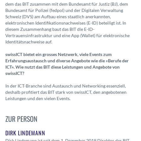
dem das BIT zusammen mit dem Bundesamt für Justiz (BJ), dem
Bundesamt für Polizei (fedpol) und der Digitalen Verwaltung
Schweiz (DVS) am Aufbau eines staatlich anerkannten,
elektronischen Identifikationsnachweises (E-ID) beteiligt ist. In
diesem Zusammenhang baut das BIT die E-ID-
Vertrauensinfrastruktur und eine App (Wallet) für elektronische
Identitätsnachweise auf.
swissICT bietet ein grosses Netzwerk, viele Events zum
Erfahrungsaustausch und diverse Angebote wie die «Berufe der
ICT». Wie nutzt das BIT diese Leistungen und Angebote von
swissICT?
In der ICT-Branche sind Austausch und Networking essenziell,
deshalb profitiert das BIT stark von swissICT, den angebotenen
Leistungen und den vielen Events.
ZUR PERSON
DIRK LINDEMANN
Dirk Lindemann ist seit dem 1. Dezember 2019 Direktor des BIT.