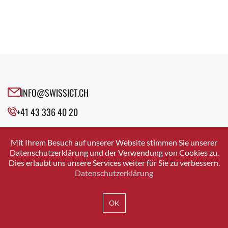
INFO@SWISSICT.CH
+41 43 336 40 20
SWISSICT
VULKANSTRASSE 120
Mit Ihrem Besuch auf unserer Website stimmen Sie unserer
8048 ZURICH
Datenschutzerklärung und der Verwendung von Cookies zu.
Dies erlaubt uns unsere Services weiter für Sie zu verbessern.
Datenschutzerklärung
IMPRESSUM
DATENSCHUTZ
AGB
OK