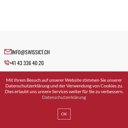
INFO@SWISSICT.CH
+41 43 336 40 20
SWISSICT
VULKANSTRASSE 120
Mit Ihrem Besuch auf unserer Website stimmen Sie unserer
8048 ZURICH
Datenschutzerklärung und der Verwendung von Cookies zu.
Dies erlaubt uns unsere Services weiter für Sie zu verbessern.
Datenschutzerklärung
IMPRESSUM
DATENSCHUTZ
AGB
OK