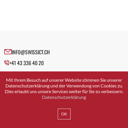
INFO@SWISSICT.CH
+41 43 336 40 20
SWISSICT
VULKANSTRASSE 120
Mit Ihrem Besuch auf unserer Website stimmen Sie unserer
8048 ZURICH
Datenschutzerklärung und der Verwendung von Cookies zu.
Dies erlaubt uns unsere Services weiter für Sie zu verbessern.
Datenschutzerklärung
IMPRESSUM
DATENSCHUTZ
AGB
OK