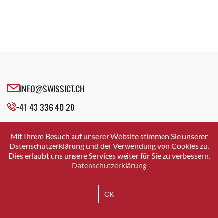
INFO@SWISSICT.CH
+41 43 336 40 20
SWISSICT
VULKANSTRASSE 120
Mit Ihrem Besuch auf unserer Website stimmen Sie unserer
8048 ZURICH
Datenschutzerklärung und der Verwendung von Cookies zu.
Dies erlaubt uns unsere Services weiter für Sie zu verbessern.
Datenschutzerklärung
IMPRESSUM
DATENSCHUTZ
AGB
OK