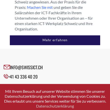
Schweiz angewiesen. Aus der Praxis für die
Praxis:
Machen Sie mit
und geben Sie die
Salärzahlen der ICT-Fachkräfte in Ihrem
Unternehmen oder Ihrer Organisation an – für
einen starken ICT-Werkplatz Schweiz und Ihre
Organisation.
Mehr erfahren
INFO@SWISSICT.CH
+41 43 336 40 20
SWISSICT
VULKANSTRASSE 120
Mit Ihrem Besuch auf unserer Website stimmen Sie unserer
8048 ZURICH
Datenschutzerklärung und der Verwendung von Cookies zu.
Dies erlaubt uns unsere Services weiter für Sie zu verbessern.
Datenschutzerklärung