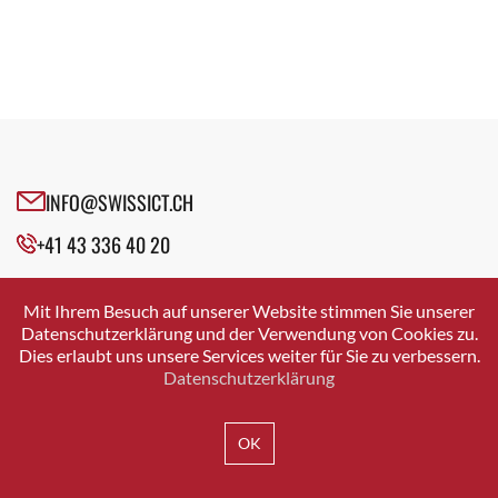
INFO@SWISSICT.CH
+41 43 336 40 20
SWISSICT
VULKANSTRASSE 120
Mit Ihrem Besuch auf unserer Website stimmen Sie unserer
8048 ZURICH
Datenschutzerklärung und der Verwendung von Cookies zu.
Dies erlaubt uns unsere Services weiter für Sie zu verbessern.
Datenschutzerklärung
IMPRESSUM
DATENSCHUTZ
AGB
OK