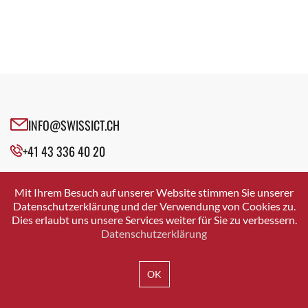
INFO@SWISSICT.CH
+41 43 336 40 20
SWISSICT
VULKANSTRASSE 120
Mit Ihrem Besuch auf unserer Website stimmen Sie unserer
8048 ZURICH
Datenschutzerklärung und der Verwendung von Cookies zu.
Dies erlaubt uns unsere Services weiter für Sie zu verbessern.
Datenschutzerklärung
IMPRESSUM
DATENSCHUTZ
AGB
OK