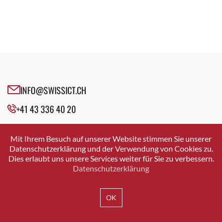
INFO@SWISSICT.CH
+41 43 336 40 20
SWISSICT
VULKANSTRASSE 120
Mit Ihrem Besuch auf unserer Website stimmen Sie unserer
8048 ZURICH
Datenschutzerklärung und der Verwendung von Cookies zu.
Dies erlaubt uns unsere Services weiter für Sie zu verbessern.
Datenschutzerklärung
IMPRESSUM
DATENSCHUTZ
AGB
OK