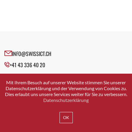
INFO@SWISSICT.CH
+41 43 336 40 20
SWISSICT
VULKANSTRASSE 120
Mit Ihrem Besuch auf unserer Website stimmen Sie unserer
8048 ZURICH
Datenschutzerklärung und der Verwendung von Cookies zu.
Dies erlaubt uns unsere Services weiter für Sie zu verbessern.
Datenschutzerklärung
IMPRESSUM
DATENSCHUTZ
AGB
OK