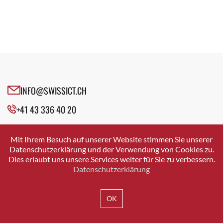
INFO@SWISSICT.CH
+41 43 336 40 20
SWISSICT
VULKANSTRASSE 120
Mit Ihrem Besuch auf unserer Website stimmen Sie unserer
8048 ZURICH
Datenschutzerklärung und der Verwendung von Cookies zu.
Dies erlaubt uns unsere Services weiter für Sie zu verbessern.
Datenschutzerklärung
IMPRESSUM
DATENSCHUTZ
AGB
OK