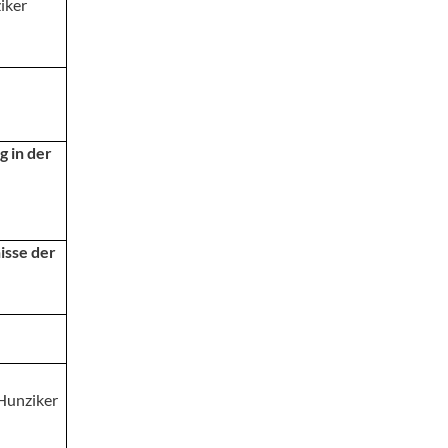
iker
g in der
isse der
 Hunziker