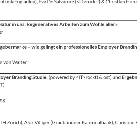
i (miaEngiadina), Eva De Salvatore (<
IT>rockt!) & Christian Hunz
Natur in uns: Regeneratives Arbeiten zum Wohle aller»
er
gebermarke – wie gelingt ein professionelles Employer Brandin
in von Walter
loyer Branding Studie,
(powered by <
IT>rockt! & ost) und
Ergebn
CT)
ing
ETH Zürich), Alex Villiger (Graubündner Kantonalbank), Christian