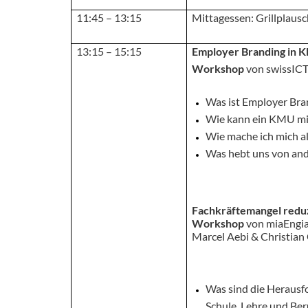
11:45 – 13:15
Mittagessen: Grillplaus
13:15 – 15:15
Employer Branding in
Workshop
von
swissICT
Was ist Employer Bra
Wie kann ein KMU mi
Wie mache ich mich al
Was hebt uns von and
Fachkräftemangel reduz
Workshop
von
miaEngia
Marcel Aebi & Christian 
Was sind die Herausf
Schule, Lehre und Ber