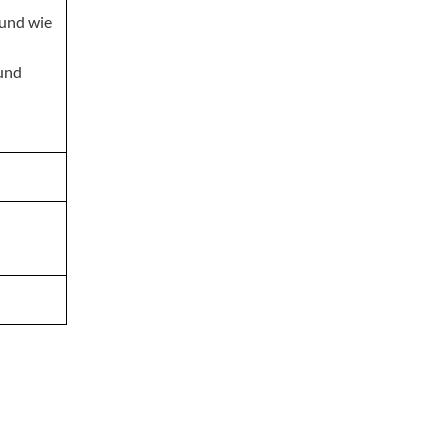
 und wie
und