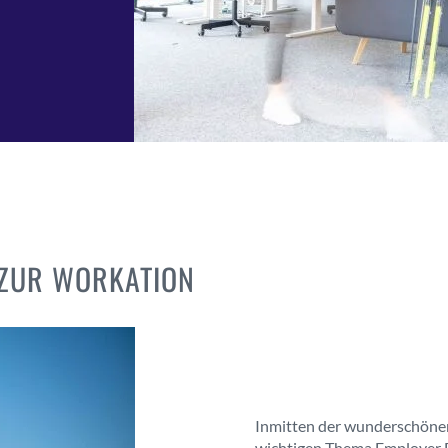
 ZUR WORKATION
Inmitten der wunderschöne
wichtigen Thema Employer B