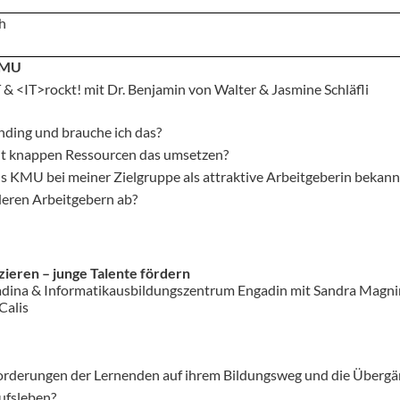
ch
 KMU
 & <
IT>rockt!
mit
Dr. Benjamin von Walter & Jasmine Schläfli
nding und brauche ich das?
t knappen Ressourcen das umsetzen?
s KMU bei meiner Zielgruppe als attraktive Arbeitgeberin bekann
eren Arbeitgebern ab?
ieren – junge Talente fördern
dina & Informatikausbildungszentrum Engadin mit Sandra Magni
Calis
orderungen der Lernenden auf ihrem Bildungsweg und die Überg
ufsleben?