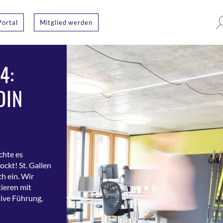
Portal
Mitglied werden
4:
DIN
chte es
ckt! St. Gallen
h ein. Wir
ieren mit
ive Führung,