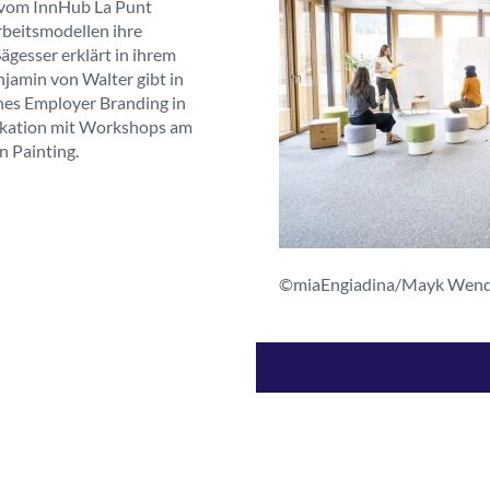
 vom InnHub La Punt
rbeitsmodellen ihre
ägesser erklärt in ihrem
njamin von Walter gibt in
ches Employer Branding in
rkation mit Workshops am
 Painting.
©miaEngiadina/Mayk Wen