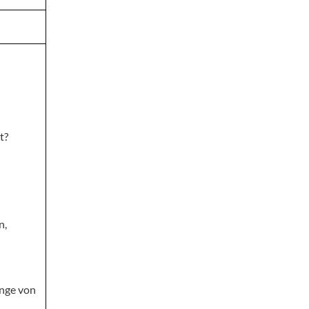
t?
n,
änge von