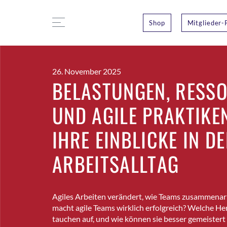
Shop
Mitglieder-
26. November 2025
BELASTUNGEN, RESS
UND AGILE PRAKTIKE
IHRE EINBLICKE IN D
ARBEITSALLTAG
Agiles Arbeiten verändert, wie Teams zusammenar
macht agile Teams wirklich erfolgreich? Welche H
tauchen auf, und wie können sie besser gemeister