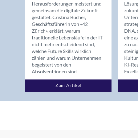
Herausforderungen meistert und
Lösung
gemeinsam die digitale Zukunft
zukunf
gestaltet. Cristina Bucher,
Unter
Geschäftsführerin von «42
strate
Zürich», erklärt, warum
DNA, d
traditionelle Lebensläufe in der IT
eine a
nicht mehr entscheidend sind,
zu nac
welche Future Skills wirklich
steini
zählen und warum Unternehmen
Kultur
begeistert von den
KI-Rea
Absolvent:innen sind.
Exzell
Zum Artikel