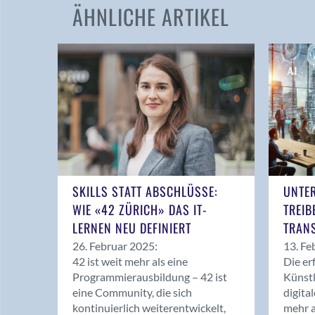
ÄHNLICHE ARTIKEL
SKILLS STATT ABSCHLÜSSE:
UNTE
WIE «42 ZÜRICH» DAS IT-
TREIB
LERNEN NEU DEFINIERT
TRAN
26. Februar 2025:
13. Fe
42 ist weit mehr als eine
Die er
Programmierausbildung – 42 ist
Künstl
eine Community, die sich
digita
kontinuierlich weiterentwickelt,
mehr a