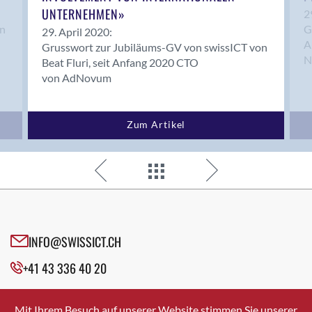
UNTERNEHMEN»
2
on
G
29. April 2020:
A
Grusswort zur Jubiläums-GV von swissICT von
N
Beat Fluri, seit Anfang 2020 CTO
von AdNovum
Zum Artikel
INFO@SWISSICT.CH
+41 43 336 40 20
SWISSICT
VULKANSTRASSE 120
Mit Ihrem Besuch auf unserer Website stimmen Sie unserer