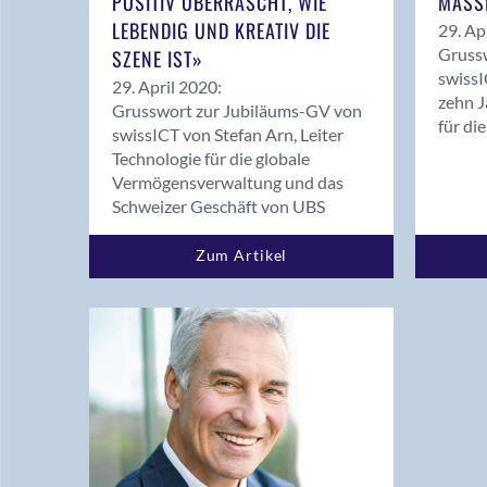
POSITIV ÜBERRASCHT, WIE
MASS
LEBENDIG UND KREATIV DIE
29. Ap
Gruss
SZENE IST»
swissI
29. April 2020:
zehn J
Grusswort zur Jubiläums-GV von
für di
swissICT von Stefan Arn, Leiter
Technologie für die globale
Vermögensverwaltung und das
Schweizer Geschäft von UBS
Zum Artikel