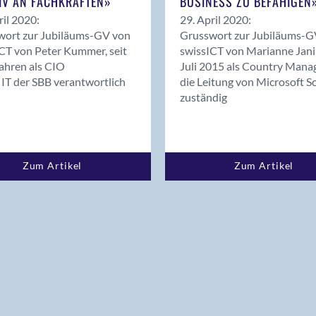
IV AN FACHKRÄFTEN»
BUSINESS ZU BEFÄHIGEN
ril 2020:
29. April 2020:
wort zur Jubiläums-GV von
Grusswort zur Jubiläums-G
CT von Peter Kummer, seit
swissICT von Marianne Janik
ahren als CIO
Juli 2015 als Country Manag
e IT der SBB verantwortlich
die Leitung von Microsoft S
zuständig
Zum Artikel
Zum Artikel