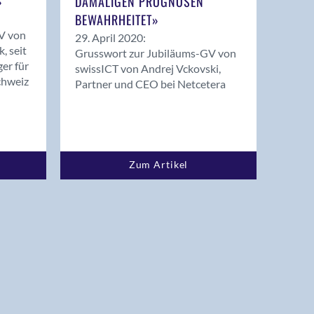
»
DAMALIGEN PROGNOSEN
BEWAHRHEITET»
V von
29. April 2020:
, seit
Grusswort zur Jubiläums-GV von
er für
swissICT von Andrej Vckovski,
chweiz
Partner und CEO bei Netcetera
Zum Artikel