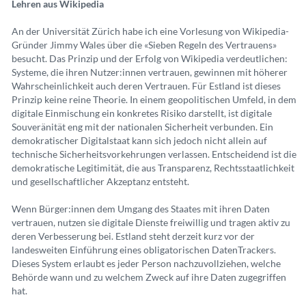
Lehren aus Wikipedia
An der Universität Zürich habe ich eine Vorlesung von Wikipedia-
Gründer Jimmy Wales über die «Sieben Regeln des Vertrauens»
besucht. Das Prinzip und der Erfolg von Wikipedia verdeutlichen:
Systeme, die ihren Nutzer:innen vertrauen, gewinnen mit höherer
Wahrscheinlichkeit auch deren Vertrauen. Für Estland ist dieses
Prinzip keine reine Theorie. In einem geopolitischen Umfeld, in dem
digitale Einmischung ein konkretes Risiko darstellt, ist digitale
Souveränität eng mit der nationalen Sicherheit verbunden. Ein
demokratischer Digitalstaat kann sich jedoch nicht allein auf
technische Sicherheitsvorkehrungen verlassen. Entscheidend ist die
demokratische Legitimität, die aus Transparenz, Rechtsstaatlichkeit
und gesellschaftlicher Akzeptanz entsteht.
Wenn Bürger:innen dem Umgang des Staates mit ihren Daten
vertrauen, nutzen sie digitale Dienste freiwillig und tragen aktiv zu
deren Verbesserung bei. Estland steht derzeit kurz vor der
landesweiten Einführung eines obligatorischen DatenTrackers.
Dieses System erlaubt es jeder Person nachzuvollziehen, welche
Behörde wann und zu welchem Zweck auf ihre Daten zugegriffen
hat.