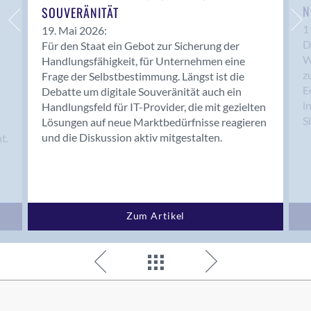
N
SOUVERÄNITÄT
1
19. Mai 2026:
D
Für den Staat ein Gebot zur Sicherung der
W
Handlungsfähigkeit, für Unternehmen eine
z
Frage der Selbstbestimmung. Längst ist die
E
Debatte um digitale Souveränität auch ein
i
Handlungsfeld für IT-Provider, die mit gezielten
S
Lösungen auf neue Marktbedürfnisse reagieren
und die Diskussion aktiv mitgestalten.
t.
Zum Artikel