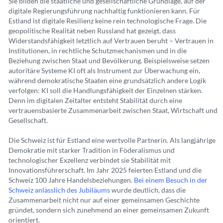
Sie bilden die staatliche und gesellschaftliche Grundlage, auf der
digitale Regierungsführung nachhaltig funktionieren kann. Für
Estland ist digitale Resilienz keine rein technologische Frage. Die
geopolitische Realität neben Russland hat gezeigt, dass
Widerstandsfähigkeit letztlich auf Vertrauen beruht – Vertrauen in
Institutionen, in rechtliche Schutzmechanismen und in die
Beziehung zwischen Staat und Bevölkerung. Beispielsweise setzen
autoritäre Systeme KI oft als Instrument zur Überwachung ein,
während demokratische Staaten eine grundsätzlich andere Logik
verfolgen: KI soll die Handlungsfähigkeit der Einzelnen stärken.
Denn im digitalen Zeitalter entsteht Stabilität durch eine
vertrauensbasierte Zusammenarbeit zwischen Staat, Wirtschaft und
Gesellschaft.
Die Schweiz ist für Estland eine wertvolle Partnerin. Als langjährige
Demokratie mit starker Tradition in Föderalismus und
technologischer Exzellenz verbindet sie Stabilität mit
Innovationsführerschaft. Im Jahr 2025 feierten Estland und die
Schweiz 100 Jahre Handelsbeziehungen.
Bei einem Besuch in der
Schweiz anlässlich des Jubiläums
wurde deutlich, dass die
Zusammenarbeit nicht nur auf einer gemeinsamen Geschichte
gründet, sondern sich zunehmend an einer gemeinsamen Zukunft
orientiert.