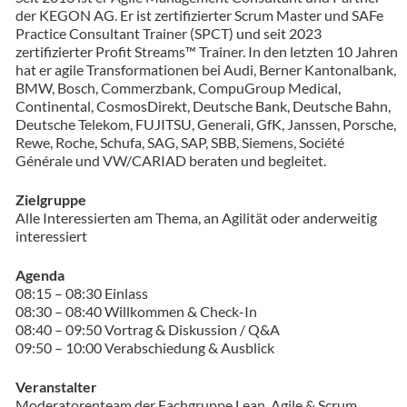
der KEGON AG. Er ist zertifizierter Scrum Master und SAFe
Practice Consultant Trainer (SPCT) und seit 2023
zertifizierter Profit Streams™ Trainer. In den letzten 10 Jahren
hat er agile Transformationen bei Audi, Berner Kantonalbank,
BMW, Bosch, Commerzbank, CompuGroup Medical,
Continental, CosmosDirekt, Deutsche Bank, Deutsche Bahn,
Deutsche Telekom, FUJITSU, Generali, GfK, Janssen, Porsche,
Rewe, Roche, Schufa, SAG, SAP, SBB, Siemens, Société
Générale und VW/CARIAD beraten und begleitet.
Zielgruppe
Alle Interessierten am Thema, an Agilität oder anderweitig
interessiert
Agenda
08:15 – 08:30 Einlass
08:30 – 08:40 Willkommen & Check-In
08:40 – 09:50 Vortrag & Diskussion / Q&A
09:50 – 10:00 Verabschiedung & Ausblick
Veranstalter
Moderatorenteam der Fachgruppe Lean, Agile & Scrum