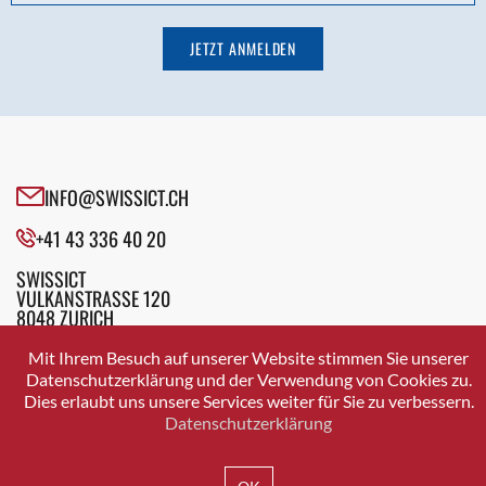
INFO@SWISSICT.CH
+41 43 336 40 20
SWISSICT
VULKANSTRASSE 120
8048 ZURICH
Mit Ihrem Besuch auf unserer Website stimmen Sie unserer
Datenschutzerklärung und der Verwendung von Cookies zu.
Dies erlaubt uns unsere Services weiter für Sie zu verbessern.
IMPRESSUM
DATENSCHUTZ
AGB
Datenschutzerklärung