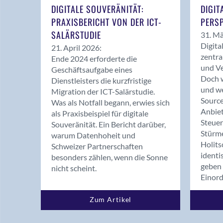
DIGITALE SOUVERÄNITÄT:
DIGIT
PRAXISBERICHT VON DER ICT-
PERSP
SALÄRSTUDIE
31. Mä
Digita
21. April 2026:
zentra
Ende 2024 erforderte die
und Ve
Geschäftsaufgabe eines
Doch w
Dienstleisters die kurzfristige
und we
Migration der ICT-Salärstudie.
Source
Was als Notfall begann, erwies sich
Anbiet
als Praxisbeispiel für digitale
Steue
Souveränität. Ein Bericht darüber,
Stürm
warum Datenhoheit und
Holits
Schweizer Partnerschaften
identi
besonders zählen, wenn die Sonne
geben 
nicht scheint.
Einor
Zum Artikel