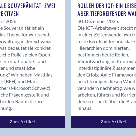
Bern
ALE SOUVERÄNITÄT: ZWEI
ROLLEN DER ICT: EIN LEIS
Bern - Liebefeld
EKTIVEN
ABER TIEFGREIFENDER WA
Bern 15
rz 2026:
30. Dezember 2025:
Bern 22
le Souveränität ist ein
Die ICT-Arbeitswelt steckt 
les Thema für Wirtschaft
in einer Zeitenwende: Wo f
Bern 65
rwaltung in der Schweiz.
feste Berufsbilder und klare
Bern 9
as bedeutet sie konkret
Hierarchien dominierten,
Bern-Zollikofen
lche Rolle spielen Open
bestimmen heute Rollen,
Biel/Bienne
, internationale Cloud-
Verantwortung im Kontext 
er und staatliche
interdisziplinäre Zusammen
Binningen
rung? Wir haben Matthias
den Erfolg. Agile Framework
Birsfelden
er (BFH) und Marc
beschleunigen diesen Wand
Bolligen
cher (Microsoft Schweiz)
verändern nachhaltig, wie w
Bonaduz
sche Fragen gestellt und
arbeiten, führen und Karrie
beiden Raum für ihre
denken – auch über die Bra
Bonstetten
dnung.
hinaus.
Bottighofen
Bremgarten bei Bern
Zum Artikel
Zum Artikel
Brig
Brig-Glis