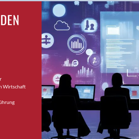
Bronschhofen
RDEN
Brugg
Brugg AG
Brütten
Bubendorf
Bubikon
Buchs (SG)
Burgdorf
Bäretswil
r
Bülach
n Wirtschaft
Cazis
Cham
Führung
Chur
Crissier
Davos Platz
Davos Platz 1