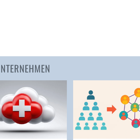
Amden
Andelfingen
Anwil
Appenzell
Au SG
Baar
Baden
 UNTERNEHMEN
Balsthal
Balzers
Basel
Bassersdorf
Belp
Bendern
Benken (SG)
Bergdietikon
Berlin