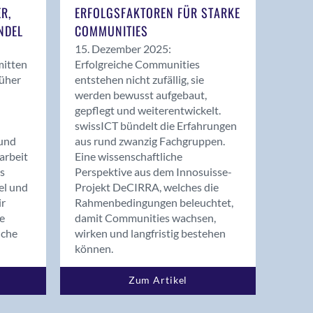
ER,
ERFOLGSFAKTOREN FÜR STARKE
NDEL
COMMUNITIES
15. Dezember 2025:
mitten
Erfolgreiche Communities
rüher
entstehen nicht zufällig, sie
werden bewusst aufgebaut,
gepflegt und weiterentwickelt.
swissICT bündelt die Erfahrungen
und
aus rund zwanzig Fachgruppen.
arbeit
Eine wissenschaftliche
s
Perspektive aus dem Innosuisse-
el und
Projekt DeCIRRA, welches die
ir
Rahmenbedingungen beleuchtet,
re
damit Communities wachsen,
nche
wirken und langfristig bestehen
können.
Zum Artikel