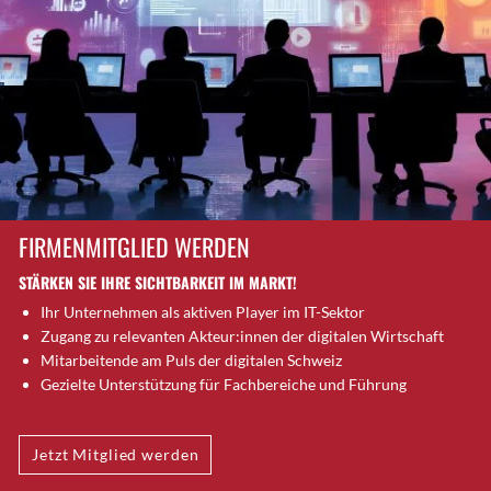
Brütten
Bubendorf
Bubikon
Buchs (SG)
Burgdorf
Bäretswil
Bülach
Cazis
FIRMENMITGLIED WERDEN
Cham
STÄRKEN SIE IHRE SICHTBARKEIT IM MARKT!
Chur
Ihr Unternehmen als aktiven Player im IT-Sektor
Crissier
Zugang zu relevanten Akteur:innen der digitalen Wirtschaft
Davos Platz
Mitarbeitende am Puls der digitalen Schweiz
Davos Platz 1
Gezielte Unterstützung für Fachbereiche und Führung
Dierikon
Dietikon
Jetzt Mitglied werden
Dietlikon