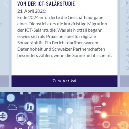
Bern 15
VON DER ICT-SALÄRSTUDIE
P
Bern 22
21. April 2026:
3
Ende 2024 erforderte die Geschäftsaufgabe
D
Bern 65
gt
eines Dienstleisters die kurzfristige Migration
f
Bern 9
der ICT-Salärstudie. Was als Notfall begann,
D
Bern-Zollikofen
erwies sich als Praxisbeispiel für digitale
R
Biel/Bienne
Souveränität. Ein Bericht darüber, warum
C
Datenhoheit und Schweizer Partnerschaften
h
Binningen
besonders zählen, wenn die Sonne nicht scheint.
H
Bolligen
F
Bonaduz
E
Bonstetten
Bottighofen
Zum Artikel
Bremgarten bei Bern
Brig
Brig-Glis
Bronschhofen
Brugg
Brugg AG