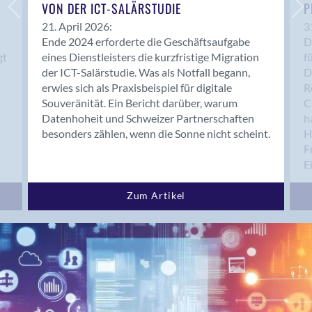
Bern 15
VON DER ICT-SALÄRSTUDIE
P
Bern 22
21. April 2026:
3
Ende 2024 erforderte die Geschäftsaufgabe
D
Bern 65
gt
eines Dienstleisters die kurzfristige Migration
f
Bern 9
der ICT-Salärstudie. Was als Notfall begann,
D
Bern-Zollikofen
erwies sich als Praxisbeispiel für digitale
R
Biel/Bienne
Souveränität. Ein Bericht darüber, warum
C
Datenhoheit und Schweizer Partnerschaften
h
Binningen
besonders zählen, wenn die Sonne nicht scheint.
H
Bolligen
F
Bonaduz
E
Bonstetten
Bottighofen
Zum Artikel
Bremgarten bei Bern
Brig
Brig-Glis
Bronschhofen
Brugg
Brugg AG