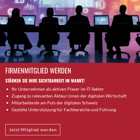
Brütten
Bubendorf
Bubikon
Buchs (SG)
Burgdorf
Bäretswil
Bülach
Cazis
FIRMENMITGLIED WERDEN
Cham
STÄRKEN SIE IHRE SICHTBARKEIT IM MARKT!
Chur
Ihr Unternehmen als aktiven Player im IT-Sektor
Crissier
Zugang zu relevanten Akteur:innen der digitalen Wirtschaft
Davos Platz
Mitarbeitende am Puls der digitalen Schweiz
Davos Platz 1
Gezielte Unterstützung für Fachbereiche und Führung
Dierikon
Dietikon
Jetzt Mitglied werden
Dietlikon