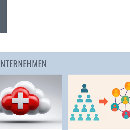
Amden
Andelfingen
Anwil
Appenzell
Au SG
Baar
Baden
 UNTERNEHMEN
Balsthal
Balzers
Basel
Bassersdorf
Belp
Bendern
Benken (SG)
Bergdietikon
Berlin