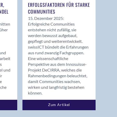
ER,
ERFOLGSFAKTOREN FÜR STARKE
NDEL
COMMUNITIES
15. Dezember 2025:
mitten
Erfolgreiche Communities
rüher
entstehen nicht zufällig, sie
werden bewusst aufgebaut,
gepflegt und weiterentwickelt.
swissICT bündelt die Erfahrungen
und
aus rund zwanzig Fachgruppen.
arbeit
Eine wissenschaftliche
s
Perspektive aus dem Innosuisse-
el und
Projekt DeCIRRA, welches die
ir
Rahmenbedingungen beleuchtet,
re
damit Communities wachsen,
nche
wirken und langfristig bestehen
können.
Zum Artikel