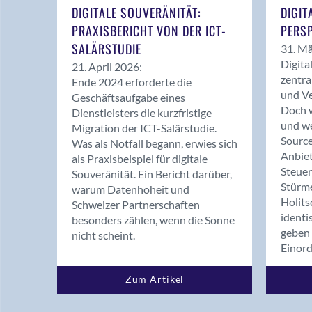
DIGITALE SOUVERÄNITÄT:
DIGIT
PRAXISBERICHT VON DER ICT-
PERSP
SALÄRSTUDIE
31. Mä
Digita
21. April 2026:
zentra
Ende 2024 erforderte die
und Ve
Geschäftsaufgabe eines
Doch w
Dienstleisters die kurzfristige
und we
Migration der ICT-Salärstudie.
Source
Was als Notfall begann, erwies sich
Anbiet
als Praxisbeispiel für digitale
Steue
Souveränität. Ein Bericht darüber,
Stürm
warum Datenhoheit und
Holits
Schweizer Partnerschaften
identi
besonders zählen, wenn die Sonne
geben 
nicht scheint.
Einor
Zum Artikel