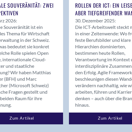
Bern
ALE SOUVERÄNITÄT: ZWEI
ROLLEN DER ICT: EIN LEIS
Bern - Liebefeld
EKTIVEN
ABER TIEFGREIFENDER WA
Bern 15
rz 2026:
30. Dezember 2025:
Bern 22
le Souveränität ist ein
Die ICT-Arbeitswelt steckt 
les Thema für Wirtschaft
in einer Zeitenwende: Wo f
Bern 65
rwaltung in der Schweiz.
feste Berufsbilder und klare
Bern 9
as bedeutet sie konkret
Hierarchien dominierten,
Bern-Zollikofen
lche Rolle spielen Open
bestimmen heute Rollen,
Biel/Bienne
, internationale Cloud-
Verantwortung im Kontext 
er und staatliche
interdisziplinäre Zusammen
Binningen
rung? Wir haben Matthias
den Erfolg. Agile Framework
Bolligen
er (BFH) und Marc
beschleunigen diesen Wand
Bonaduz
cher (Microsoft Schweiz)
verändern nachhaltig, wie w
Bonstetten
sche Fragen gestellt und
arbeiten, führen und Karrie
beiden Raum für ihre
denken – auch über die Bra
Bottighofen
dnung.
hinaus.
Bremgarten bei Bern
Brig
Zum Artikel
Zum Artikel
Brig-Glis
Bronschhofen