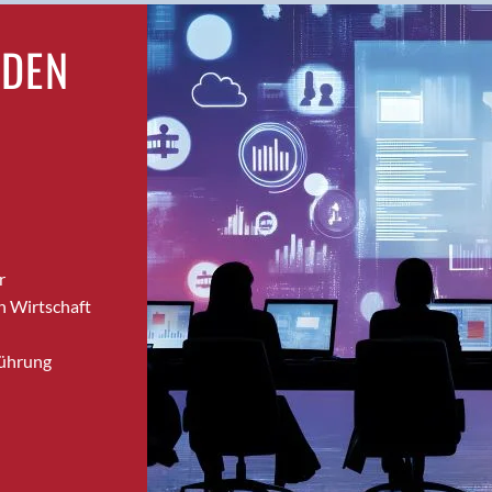
Brugg
RDEN
Brugg AG
Brütten
Bubendorf
Bubikon
Buchs (SG)
Burgdorf
Bäretswil
Bülach
r
Cazis
n Wirtschaft
Cham
Chur
Führung
Crissier
Davos Platz
Davos Platz 1
Dierikon