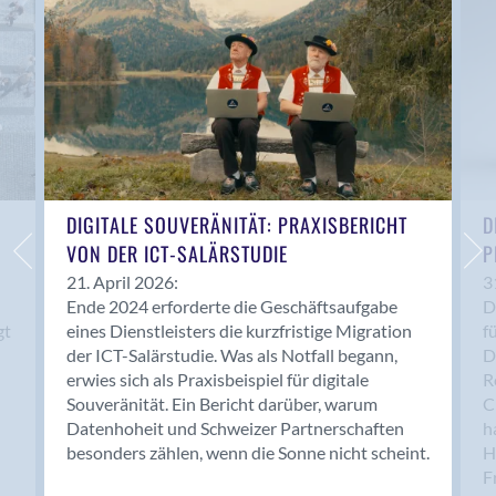
Bern 15
Bern 22
Bern 65
Bern 9
Bern-Zollikofen
Biel/Bienne
Binningen
Bolligen
DIGITALE SOUVERÄNITÄT: PRAXISBERICHT
D
Bonaduz
VON DER ICT-SALÄRSTUDIE
P
Bonstetten
21. April 2026:
3
Ende 2024 erforderte die Geschäftsaufgabe
D
Bottighofen
gt
eines Dienstleisters die kurzfristige Migration
f
Bremgarten bei Bern
der ICT-Salärstudie. Was als Notfall begann,
D
Brig
erwies sich als Praxisbeispiel für digitale
R
Brig-Glis
Souveränität. Ein Bericht darüber, warum
C
Bronschhofen
Datenhoheit und Schweizer Partnerschaften
h
besonders zählen, wenn die Sonne nicht scheint.
H
Brugg
F
Brugg AG