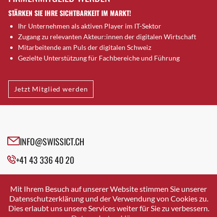
Dornach
STÄRKEN SIE IHRE SICHTBARKEIT IM MARKT!
Däniken
Ihr Unternehmen als aktiven Player im IT-Sektor
Dübendorf
Zugang zu relevanten Akteur:innen der digitalen Wirtschaft
Dübendorf 1
Mitarbeitende am Puls der digitalen Schweiz
Düdingen
Gezielte Unterstützung für Fachbereiche und Führung
Dürnten
Ebikon
Jetzt Mitglied werden
Egg b. Zürich
Egg bei Zürich
Eglisau
Emmen
INFO@SWISSICT.CH
Ennetbaden
Ennetbürgen
+41 43 336 40 20
Eschenbach SG
SWISSICT
Fahrweid
VULKANSTRASSE 120
Mit Ihrem Besuch auf unserer Website stimmen Sie unserer
8048 ZURICH
Farnern
Datenschutzerklärung und der Verwendung von Cookies zu.
Dies erlaubt uns unsere Services weiter für Sie zu verbessern.
Fislisbach