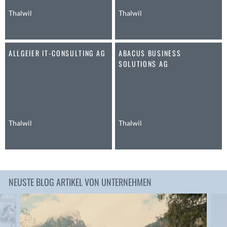
Anwil
Thalwil
Thalwil
Appenzell
Au SG
ALLGEIER IT-CONSULTING AG
ABACUS BUSINESS
Baar
SOLUTIONS AG
Baden
Balsthal
Balzers
Basel
Bassersdorf
Thalwil
Thalwil
Belp
Bendern
Benken (SG)
Bergdietikon
NEUSTE BLOG ARTIKEL VON UNTERNEHMEN
Berlin
Bern
Bern - Liebefeld