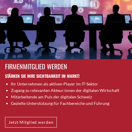
Brütten
Bubendorf
Bubikon
Buchs (SG)
Burgdorf
Bäretswil
Bülach
Cazis
FIRMENMITGLIED WERDEN
Cham
STÄRKEN SIE IHRE SICHTBARKEIT IM MARKT!
Chur
Ihr Unternehmen als aktiven Player im IT-Sektor
Crissier
Zugang zu relevanten Akteur:innen der digitalen Wirtschaft
Davos Platz
Mitarbeitende am Puls der digitalen Schweiz
Davos Platz 1
Gezielte Unterstützung für Fachbereiche und Führung
Dierikon
Dietikon
Jetzt Mitglied werden
Dietlikon