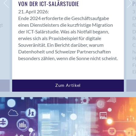
Bern 15
VON DER ICT-SALÄRSTUDIE
P
Bern 22
21. April 2026:
3
Ende 2024 erforderte die Geschäftsaufgabe
D
Bern 65
gt
eines Dienstleisters die kurzfristige Migration
f
Bern 9
der ICT-Salärstudie. Was als Notfall begann,
D
Bern-Zollikofen
erwies sich als Praxisbeispiel für digitale
R
Biel/Bienne
Souveränität. Ein Bericht darüber, warum
C
Datenhoheit und Schweizer Partnerschaften
h
Binningen
besonders zählen, wenn die Sonne nicht scheint.
H
Bolligen
F
Bonaduz
E
Bonstetten
Bottighofen
Zum Artikel
Bremgarten bei Bern
Brig
Brig-Glis
Bronschhofen
Brugg
Brugg AG