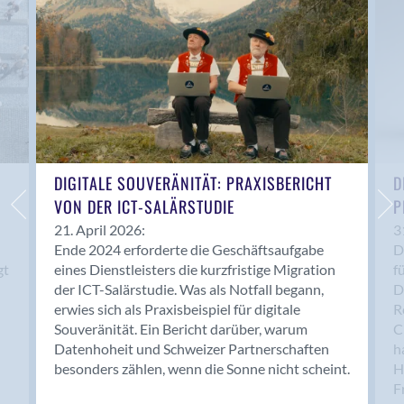
Bern 15
Bern 22
Bern 65
Bern 9
Bern-Zollikofen
Biel/Bienne
Binningen
Birsfelden
DIGITALE SOUVERÄNITÄT: PRAXISBERICHT
D
Bolligen
VON DER ICT-SALÄRSTUDIE
P
Bonaduz
21. April 2026:
3
Ende 2024 erforderte die Geschäftsaufgabe
D
Bonstetten
gt
eines Dienstleisters die kurzfristige Migration
f
Bottighofen
der ICT-Salärstudie. Was als Notfall begann,
D
Bremgarten bei Bern
erwies sich als Praxisbeispiel für digitale
R
Brig
Souveränität. Ein Bericht darüber, warum
C
Brig-Glis
Datenhoheit und Schweizer Partnerschaften
h
besonders zählen, wenn die Sonne nicht scheint.
H
Bronschhofen
F
Brugg