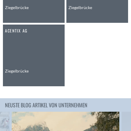
Anwil
Ziegelbrücke
Ziegelbrücke
Appenzell
Au SG
ACENTIX AG
Baar
Baden
Balsthal
Balzers
Basel
Bassersdorf
Ziegelbrücke
Belp
Bendern
Benken (SG)
Bergdietikon
NEUSTE BLOG ARTIKEL VON UNTERNEHMEN
Berlin
Bern
Bern - Liebefeld