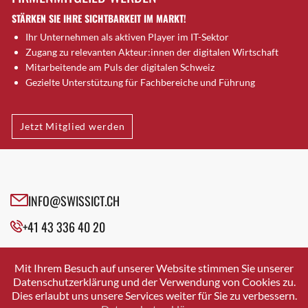
Dietlikon
STÄRKEN SIE IHRE SICHTBARKEIT IM MARKT!
Dornach
Ihr Unternehmen als aktiven Player im IT-Sektor
Däniken
Zugang zu relevanten Akteur:innen der digitalen Wirtschaft
Dübendorf
Mitarbeitende am Puls der digitalen Schweiz
Dübendorf 1
Gezielte Unterstützung für Fachbereiche und Führung
Düdingen
Dürnten
Jetzt Mitglied werden
Ebikon
Egg b. Zürich
Egg bei Zürich
Eglisau
INFO@SWISSICT.CH
Emmen
Ennetbaden
+41 43 336 40 20
Ennetbürgen
SWISSICT
Eschenbach SG
VULKANSTRASSE 120
Mit Ihrem Besuch auf unserer Website stimmen Sie unserer
8048 ZURICH
Fahrweid
Datenschutzerklärung und der Verwendung von Cookies zu.
Dies erlaubt uns unsere Services weiter für Sie zu verbessern.
Farnern