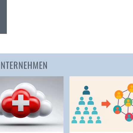
Amden
Andelfingen
Anwil
Appenzell
Au SG
Baar
Baden
 UNTERNEHMEN
Balsthal
Balzers
Basel
Bassersdorf
Belp
Bendern
Benken (SG)
Bergdietikon
Berlin