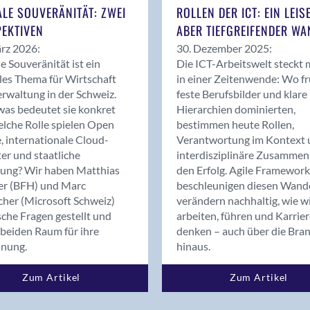
Bern
ALE SOUVERÄNITÄT: ZWEI
ROLLEN DER ICT: EIN LEIS
Bern - Liebefeld
EKTIVEN
ABER TIEFGREIFENDER WA
Bern 15
rz 2026:
30. Dezember 2025:
Bern 22
le Souveränität ist ein
Die ICT-Arbeitswelt steckt 
les Thema für Wirtschaft
in einer Zeitenwende: Wo f
Bern 65
rwaltung in der Schweiz.
feste Berufsbilder und klare
Bern 9
as bedeutet sie konkret
Hierarchien dominierten,
Bern-Zollikofen
lche Rolle spielen Open
bestimmen heute Rollen,
Biel/Bienne
, internationale Cloud-
Verantwortung im Kontext 
er und staatliche
interdisziplinäre Zusammen
Binningen
rung? Wir haben Matthias
den Erfolg. Agile Framework
Bolligen
er (BFH) und Marc
beschleunigen diesen Wand
Bonaduz
cher (Microsoft Schweiz)
verändern nachhaltig, wie w
Bonstetten
sche Fragen gestellt und
arbeiten, führen und Karrie
beiden Raum für ihre
denken – auch über die Bra
Bottighofen
dnung.
hinaus.
Bremgarten bei Bern
Brig
Zum Artikel
Zum Artikel
Brig-Glis
Bronschhofen