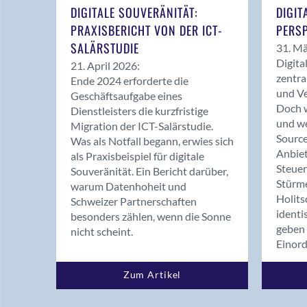
DIGITALE SOUVERÄNITÄT:
DIGIT
PRAXISBERICHT VON DER ICT-
PERSP
SALÄRSTUDIE
31. Mä
Digita
21. April 2026:
zentra
Ende 2024 erforderte die
und Ve
Geschäftsaufgabe eines
Doch w
Dienstleisters die kurzfristige
und we
Migration der ICT-Salärstudie.
Source
Was als Notfall begann, erwies sich
Anbiet
als Praxisbeispiel für digitale
Steue
Souveränität. Ein Bericht darüber,
Stürm
warum Datenhoheit und
Holits
Schweizer Partnerschaften
identi
besonders zählen, wenn die Sonne
geben 
nicht scheint.
Einor
Zum Artikel