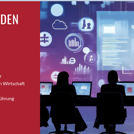
Brugg
RDEN
Brugg AG
Brütten
Bubendorf
Bubikon
Buchs (SG)
Burgdorf
Bäretswil
Bülach
r
Cazis
n Wirtschaft
Cham
Chur
Führung
Crissier
Davos Platz
Davos Platz 1
Dierikon