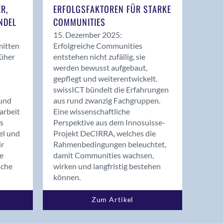
ER,
ERFOLGSFAKTOREN FÜR STARKE
NDEL
COMMUNITIES
15. Dezember 2025:
mitten
Erfolgreiche Communities
rüher
entstehen nicht zufällig, sie
werden bewusst aufgebaut,
gepflegt und weiterentwickelt.
swissICT bündelt die Erfahrungen
und
aus rund zwanzig Fachgruppen.
arbeit
Eine wissenschaftliche
s
Perspektive aus dem Innosuisse-
el und
Projekt DeCIRRA, welches die
ir
Rahmenbedingungen beleuchtet,
re
damit Communities wachsen,
nche
wirken und langfristig bestehen
können.
Zum Artikel