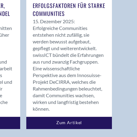
ER,
ERFOLGSFAKTOREN FÜR STARKE
NDEL
COMMUNITIES
15. Dezember 2025:
mitten
Erfolgreiche Communities
rüher
entstehen nicht zufällig, sie
werden bewusst aufgebaut,
gepflegt und weiterentwickelt.
swissICT bündelt die Erfahrungen
und
aus rund zwanzig Fachgruppen.
arbeit
Eine wissenschaftliche
s
Perspektive aus dem Innosuisse-
el und
Projekt DeCIRRA, welches die
ir
Rahmenbedingungen beleuchtet,
re
damit Communities wachsen,
nche
wirken und langfristig bestehen
können.
Zum Artikel