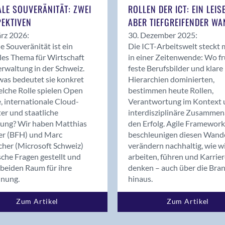
Bern
ALE SOUVERÄNITÄT: ZWEI
ROLLEN DER ICT: EIN LEIS
Bern - Liebefeld
EKTIVEN
ABER TIEFGREIFENDER WA
Bern 15
rz 2026:
30. Dezember 2025:
Bern 22
le Souveränität ist ein
Die ICT-Arbeitswelt steckt 
les Thema für Wirtschaft
in einer Zeitenwende: Wo f
Bern 65
rwaltung in der Schweiz.
feste Berufsbilder und klare
Bern 9
as bedeutet sie konkret
Hierarchien dominierten,
Bern-Zollikofen
lche Rolle spielen Open
bestimmen heute Rollen,
Biel/Bienne
, internationale Cloud-
Verantwortung im Kontext 
er und staatliche
interdisziplinäre Zusammen
Binningen
rung? Wir haben Matthias
den Erfolg. Agile Framework
Bolligen
er (BFH) und Marc
beschleunigen diesen Wand
Bonaduz
cher (Microsoft Schweiz)
verändern nachhaltig, wie w
Bonstetten
sche Fragen gestellt und
arbeiten, führen und Karrie
beiden Raum für ihre
denken – auch über die Bra
Bottighofen
dnung.
hinaus.
Bremgarten bei Bern
Brig
Zum Artikel
Zum Artikel
Brig-Glis
Bronschhofen