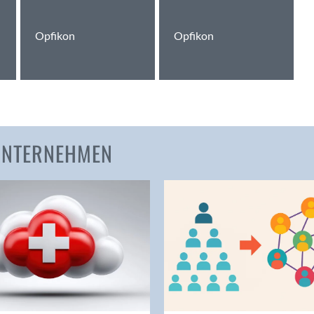
Amden
Opfikon
Opfikon
Andelfingen
Anwil
Appenzell
Au SG
Baar
Baden
 UNTERNEHMEN
Balsthal
Balzers
Basel
Bassersdorf
Belp
Bendern
Benken (SG)
Bergdietikon
Berlin