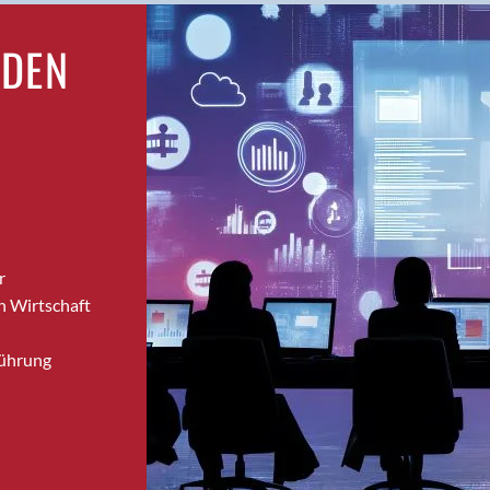
Brugg
RDEN
Brugg AG
Brütten
Bubendorf
Bubikon
Buchs (SG)
Burgdorf
Bäretswil
Bülach
r
Cazis
n Wirtschaft
Cham
Chur
Führung
Crissier
Davos Platz
Davos Platz 1
Dierikon