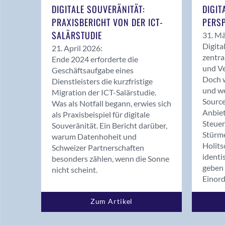
DIGITALE SOUVERÄNITÄT:
DIGIT
PRAXISBERICHT VON DER ICT-
PERSP
SALÄRSTUDIE
31. Mä
Digita
21. April 2026:
zentra
Ende 2024 erforderte die
und Ve
Geschäftsaufgabe eines
Doch w
Dienstleisters die kurzfristige
und we
Migration der ICT-Salärstudie.
Source
Was als Notfall begann, erwies sich
Anbiet
als Praxisbeispiel für digitale
Steue
Souveränität. Ein Bericht darüber,
Stürm
warum Datenhoheit und
Holits
Schweizer Partnerschaften
identi
besonders zählen, wenn die Sonne
geben 
nicht scheint.
Einor
Zum Artikel